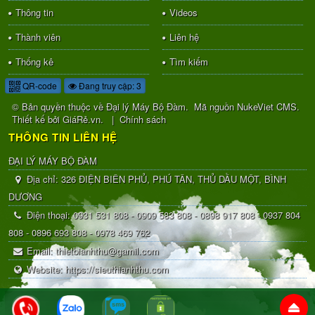
Thông tin
Videos
Thành viên
Liên hệ
Thống kê
Tìm kiếm
QR-code
Đang truy cập: 3
© Bản quyền thuộc về
Đại lý Máy Bộ Đàm
.
Mã nguồn
NukeViet CMS
.
Thiết kế bởi
GiáRẻ.vn
.
|
Chính sách
THÔNG TIN LIÊN HỆ
ĐẠI LÝ MÁY BỘ ĐÀM
Địa chỉ:
326 ĐIỆN BIÊN PHỦ, PHÚ TÂN, THỦ DẦU MỘT, BÌNH
DƯƠNG
Điện thoại:
0931 531 808 - 0909 583 808 - 0898 917 808 - 0937 804
808 - 0896 693 808 - 0978 469 762
Email:
thietbianhthu@gamil.com
Website:
https://sieuthianhthu.com