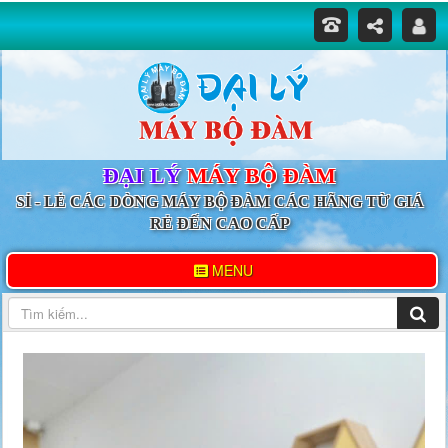
ĐẠI LÝ
MÁY BỘ ĐÀM
SỈ - LẺ CÁC DÒNG MÁY BỘ ĐÀM CÁC HÃNG TỪ GIÁ
RẺ ĐẾN CAO CẤP
MENU