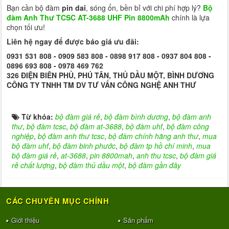
Bạn cần bộ đàm
pin dai
, sóng ổn, bền bỉ với chi phí hợp lý?
Bộ
đàm Anh Thư TCSC AT-3688 UHF Pin 8800mAh
chính là lựa
chọn tối ưu!
Liên hệ ngay để được báo giá ưu đãi:
0931 531 808 - 0909 583 808 - 0898 917 808 - 0937 804 808 -
0896 693 808 - 0978 469 762
326 ĐIỆN BIÊN PHỦ, PHÚ TÂN, THỦ DẦU MỘT, BÌNH DƯƠNG
CÔNG TY TNHH TM DV TƯ VẤN CÔNG NGHỆ ANH THƯ
Từ khóa:
bộ đàm giá rẻ
,
bộ đàm bình dương
,
bộ đàm anh
thư
,
bộ đàm tcsc
,
bộ đàm at-3688
,
bộ đàm uhf
,
bộ đàm công
nghiệp
,
bộ đàm anh thư tcsc
,
bộ đàm chính hãng anh thư
,
mua
bộ đàm uhf
,
bộ đàm binh phước
,
bộ đàm tp hồ chí minh
,
mua
bộ đàm giá rẻ
,
at-3688
,
pin 8800mah
,
anh thu tcsc
,
bộ đàm giá
rẻ chất lượng
,
bộ đàm thủ dầu một
,
bộ đàm gần đây
CÁC CHUYÊN MỤC CHÍNH
Giới thiệu
Sản phẩm