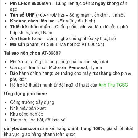
Pin Li-ion 8800mAh
– Dùng liên tục đến
2 ngày
không cần
sạc
Tần số UHF
(400-470MHz) – Sóng mạnh, ổn định, ít nhiễu
Khoảng cách liên lạc
1-5km (tùy địa hình)
Thiết kế chắc chắn
– Chống sốc, chịu va đập, dễ cầm, phù
hợp khí hậu Việt Nam
Âm thanh to rõ
– Công nghệ chống nhiễu kỹ thuật số
Mã sản phẩm
: AT-3688 (Mã nội bộ: AT 000454)
Tại sao nên chọn AT-3688?
Pin “siêu trâu” giúp tăng năng suất ca làm việc dài
Giá cạnh tranh hơn Motorola, Kenwood, Hytera
Bảo hành chính hãng:
24 tháng
cho máy,
12 tháng
cho pin &
phụ kiện
Hỗ trợ kỹ thuật nhanh từ đội ngũ kĩ thuật của
Anh Thu TCSC
Ứng dụng phổ biến:
Công trường xây dựng
Nhà máy sản xuất
Khu công nghiệp
Tòa nhà, kho bãi, đội bảo vệ
dailybodam.com
cam kết hàng
chính hãng 100%
, giá sỉ tốt nhất
khu vực, giao hàng nhanh toàn quốc.