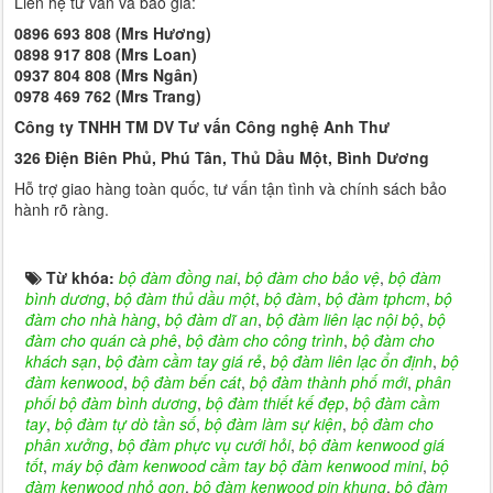
Liên hệ tư vấn và báo giá:
0896 693 808 (Mrs Hương)
0898 917 808 (Mrs Loan)
0937 804 808 (Mrs Ngân)
0978 469 762 (Mrs Trang)
Công ty TNHH TM DV Tư vấn Công nghệ Anh Thư
326 Điện Biên Phủ, Phú Tân, Thủ Dầu Một, Bình Dương
Hỗ trợ giao hàng toàn quốc, tư vấn tận tình và chính sách bảo
hành rõ ràng.
Từ khóa:
bộ đàm đồng nai
,
bộ đàm cho bảo vệ
,
bộ đàm
bình dương
,
bộ đàm thủ dầu một
,
bộ đàm
,
bộ đàm tphcm
,
bộ
đàm cho nhà hàng
,
bộ đàm dĩ an
,
bộ đàm liên lạc nội bộ
,
bộ
đàm cho quán cà phê
,
bộ đàm cho công trình
,
bộ đàm cho
khách sạn
,
bộ đàm cầm tay giá rẻ
,
bộ đàm liên lạc ổn định
,
bộ
đàm kenwood
,
bộ đàm bến cát
,
bộ đàm thành phố mới
,
phân
phối bộ đàm bình dương
,
bộ đàm thiết kế đẹp
,
bộ đàm cầm
tay
,
bộ đàm tự dò tần số
,
bộ đàm làm sự kiện
,
bộ đàm cho
phân xưởng
,
bộ đàm phực vụ cưới hỏi
,
bộ đàm kenwood giá
tốt
,
máy bộ đàm kenwood cầm tay bộ đàm kenwood mini
,
bộ
đàm kenwood nhỏ gọn
,
bộ đàm kenwood pin khung
,
bộ đàm