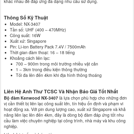
khác nhau để đáp ứng đa dạng nhu cầu sử dụng.
Thông Số Kỹ Thuật
Model: NX-3407
Tần số: UHF (400 – 470MHz)
Công suất: 16W
Xuất xứ: Singapore
Pin: Li-ion Battery Pack 7.4V / 7500mAh
Thời gian đàm thoại: 16 – 18 tiếng
Khoảng cách liên lạc:
700 – 900m trong môi trường nhiều vật cản
1 – 3km trong điều kiện thông thường
Tối đa lên đến 4km khi địa hình thông thoáng
Liên Hệ Anh Thư TCSC Và Nhận Báo Giá Tốt Nhất
Bộ đàm Kenwood NX-3407
là lựa chọn phù hợp cho những đơn
vị cần thiết bị liên lạc công suất lớn, tín hiệu ổn định và phạm vi
hoạt động xa. Với pin dung lượng cao, xuất xứ Singapore và khả
năng liên lạc lên đến 4km, đây là dòng bộ đàm đáp ứng tốt nhu
cầu làm việc chuyên nghiệp tại công trình, nhà máy và khu công
nghiệp.