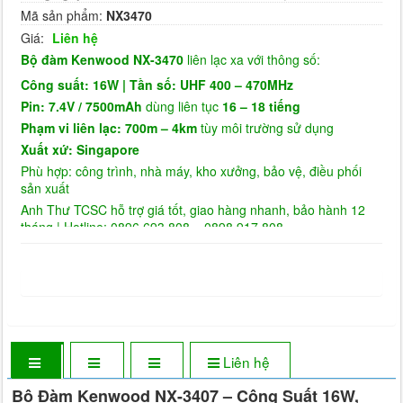
Mã sản phẩm:
NX3470
Giá:
Liên hệ
Bộ đàm Kenwood NX-3470
liên lạc xa với thông số:
Công suất: 16W |
Tần số: UHF 400 – 470MHz
Pin: 7.4V / 7500mAh
dùng liên tục
16 – 18 tiếng
Phạm vi liên lạc: 700m – 4km
tùy môi trường sử dụng
Xuất xứ: Singapore
Phù hợp: công trình, nhà máy, kho xưởng, bảo vệ, điều phối
sản xuất
Anh Thư TCSC hỗ trợ giá tốt, giao hàng nhanh, bảo hành 12
tháng | Hotline: 0896 693 808 – 0898 917 808
Liên hệ
Bộ Đàm Kenwood NX-3407 – Công Suất 16W,