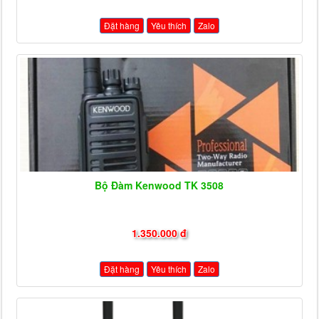
Đặt hàng
Yêu thích
Zalo
Bộ Đàm Kenwood TK 3508
1.350.000 đ
Đặt hàng
Yêu thích
Zalo