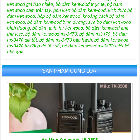
kenwood giá bao nhiêu
,
bộ đàm kenwood thực tế
,
bộ đàm
kenwood cầm trên tay
,
phụ kiện bộ đàm kenwood
,
kích thức bộ
đàm kenwood
,
hộp bộ đàm kenwood
,
khoảng cách bộ đàm
kenwood
,
bộ đàm kenwood bình dương
,
sửa bộ đàm kenwood
bình dương
,
bộ đàm anh thư kenwood
,
bộ đàm kenwood anh
thư tcsc
,
bộ đàm kenwood nx-3470
,
bộ đàm nx3470
,
bộ đàm
nx-3470 giá tốt
,
bộ đàm nx-3470 bảo hành
,
bộ đàm kenwood
nx-3470 tự động dò tần số
,
bộ đàm kenwood nx-3470 thiết kế
nhỏ gọn
SẢN PHẨM CÙNG LOẠI
Bộ Đàm Kenwood TK-3508