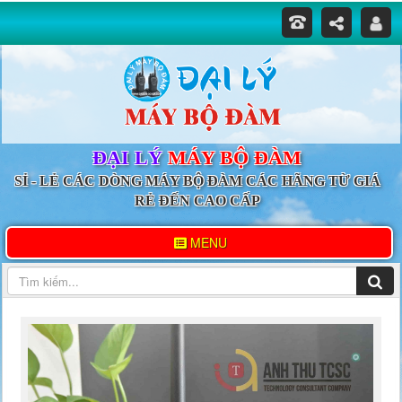
ĐẠI LÝ
MÁY BỘ ĐÀM
SỈ - LẺ CÁC DÒNG MÁY BỘ ĐÀM CÁC HÃNG TỪ GIÁ
RẺ ĐẾN CAO CẤP
MENU